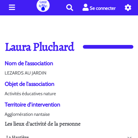
R
Se connecter
e
c
h
e
r
Laura Pluchard
c
h
e
Nom de l'association
r
LEZARDS AU JARDIN
Objet de l'association
Activités éducatives nature
Territoire d'intervention
Agglomération nantaise
Les lieux d'activité de la personne
La Hautière