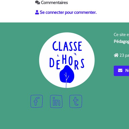
Commentaires
Se connecter pour commenter.
Ce site 
Pédagog
23 pa
No