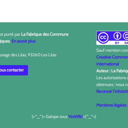
est porté par
La Fabrique des Communs
iques
.
En savoir plus
Sauf mention contr
ssage des Lilas, 93260 Les Lilas
Creative Commons
International
.
us contacter
Auteur : La Fabr
Les autorisations
obtenues : nous c
Recevoir l'infolet
Mentions légales
(>^_^)> Galope sous
YesWiki
<(^_^<)