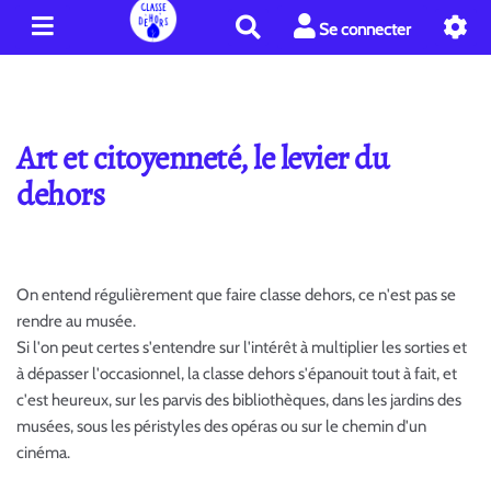
R
Se connecter
e
c
h
e
r
Art et citoyenneté, le levier du
c
dehors
h
e
r
On entend régulièrement que faire classe dehors, ce n'est pas se
rendre au musée.
Si l'on peut certes s'entendre sur l'intérêt à multiplier les sorties et
à dépasser l'occasionnel, la classe dehors s'épanouit tout à fait, et
c'est heureux, sur les parvis des bibliothèques, dans les jardins des
musées, sous les péristyles des opéras ou sur le chemin d'un
cinéma.