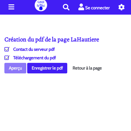
R
Se connecter
e
c
h
e
Création du pdf de la page LaHautiere
r
c
Contact du serveur pdf
h
e
Téléchargement du pdf
r
Aperçu
Enregistrer le pdf
Retour à la page