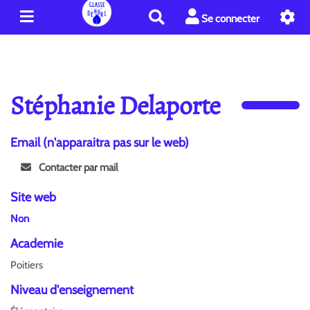
R
Se connecter
e
c
h
e
r
Stéphanie Delaporte
c
h
e
Email (n'apparaitra pas sur le web)
r
Contacter par mail
Site web
Non
Academie
Poitiers
Niveau d'enseignement