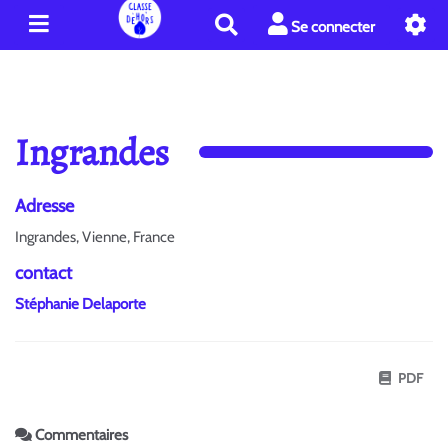
R
Se connecter
e
c
h
e
r
Ingrandes
c
h
e
Adresse
r
Ingrandes, Vienne, France
contact
Stéphanie Delaporte
PDF
Commentaires