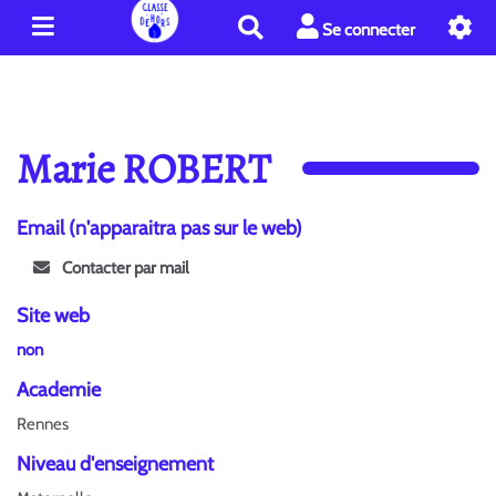
R
Se connecter
e
c
h
e
r
Marie ROBERT
c
h
e
Email (n'apparaitra pas sur le web)
r
Contacter par mail
Site web
non
Academie
Rennes
Niveau d'enseignement