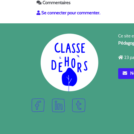
Commentaires
Se connecter pour commenter.
Ce site 
Pédagog
23 pa
No