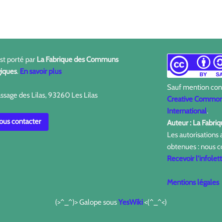
est porté par
La Fabrique des Communs
iques
.
En savoir plus
Sauf mention contr
ssage des Lilas, 93260 Les Lilas
Creative Commons
International
.
us contacter
Auteur : La Fabr
Les autorisations
obtenues : nous c
Recevoir l'infolet
Mentions légales
(>^_^)> Galope sous
YesWiki
<(^_^<)