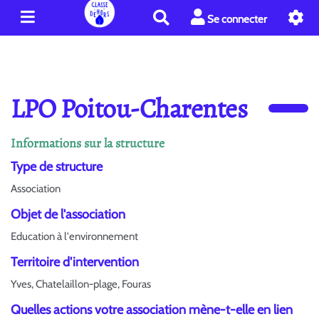
R
Se connecter
e
c
h
e
r
LPO Poitou-Charentes
c
h
e
Informations sur la structure
r
Type de structure
Association
Objet de l'association
Education à l'environnement
Territoire d'intervention
Yves, Chatelaillon-plage, Fouras
Quelles actions votre association mène-t-elle en lien