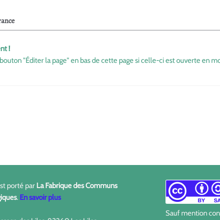
rance
nt !
bouton "Éditer la page" en bas de cette page si celle-ci est ouverte en mo
est porté par
La Fabrique des Communs
iques
.
En savoir plus
Sauf mention contr