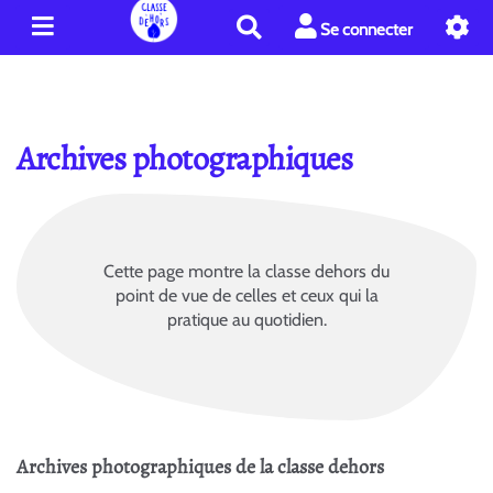
R
Se connecter
e
c
h
e
r
Archives photographiques
c
h
e
r
Cette page montre la classe dehors du
point de vue de celles et ceux qui la
pratique au quotidien.
Archives photographiques de la classe dehors