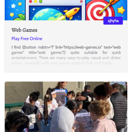
sjhyha
Web Games
Play Free Online
I find {{button nobtn="1" link="https://web-games.io" text="web
games" title="web games"}} quite suitable for quick
entertainment. There are many easy-to-play casual and clicker
games, especially with new games updated daily and hourly.