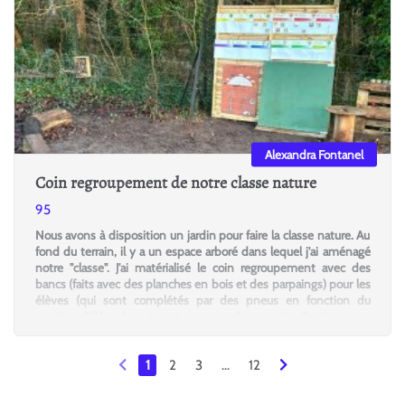
Alexandra Fontanel
Coin regroupement de notre classe nature
95
Nous avons à disposition un jardin pour faire la classe nature. Au
fond du terrain, il y a un espace arboré dans lequel j'ai aménagé
notre "classe". J'ai matérialisé le coin regroupement avec des
bancs (faits avec des planches en bois et des parpaings) pour les
élèves (qui sont complétés par des pneus en fonction du
nombre d'élèves), un touret et un rondin en guise d'assises pour
les adultes et un grand panneau. Sur ce panneau, j'ai affiché mes
différents supports de rituels, à savoir une poutre du temps pour
1
2
3
...
12
le rituel calendrier (j'y affiche également les activités de jardinage
à venir pour chaque période), une station météo pour le rituel
météo. J’ai également accroché un poster Le jardin au fil des