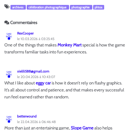
saisons (Jardinons à l’école) auquel nous nous référons à chaque
archives
célébration photographique
photographie
phtos
début de saison. Il y a aussi un tableau ardoise. Outre les rituels,
le coin regroupement est également l'endroit où je fais la lecture
aux élèves et la "leçon".
Commentaires
RexCooper
le 10.03.2026 à 03:25:45
One of the things that makes
Monkey Mart
special is how the game
transforms familiar tasks into fun experiences.
xielili588@gmail.com
le 20.04.2026 à 10:43:07
What I like about
eggy car
is how it doesn’t rely on flashy graphics.
It’s all about control and patience, and that makes every successful
run feel earned rather than random.
betterwound
le 22.04.2026 à 06:46:48
More than just an entertaining game,
Slope Game
also helps