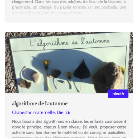
chargement. Dans les sacs des adultes, de l'eau, de la tisanne, la
pharmacie, un change, du papier toilette, un sac poubelle, une
grande bâche qui sert de camp de base.
niouth
algorithme de l'automne
Chabestan maternelle, Die, 26
Nous faisons des algorithmes en classe, les enfants connaissent
donc le principe, chacun à son niveau; j'ai voulu proposer cette
activité sans leur donner le matériel ou de consigne pariculière,
seulement : avec des éléments naturels. Nous étions dans un