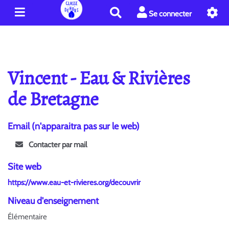
R
Se connecter
e
c
h
e
r
Vincent - Eau & Rivières
c
h
de Bretagne
e
r
Email (n'apparaitra pas sur le web)
Contacter par mail
Site web
https://www.eau-et-rivieres.org/decouvrir
Niveau d'enseignement
Élémentaire