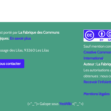
est porté par
La Fabrique des Communs
iques
.
En savoir plus
Sauf mention contr
ssage des Lilas, 93260 Les Lilas
Creative Commons
International
.
us contacter
Auteur : La Fabr
Les autorisations
obtenues : nous c
Recevoir l'infolet
Mentions légales
(>^_^)> Galope sous
YesWiki
<(^_^<)