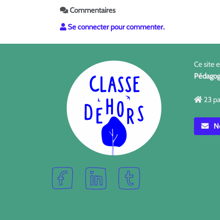
Commentaires
Se connecter pour commenter.
Ce site 
Pédagog
23 pa
No