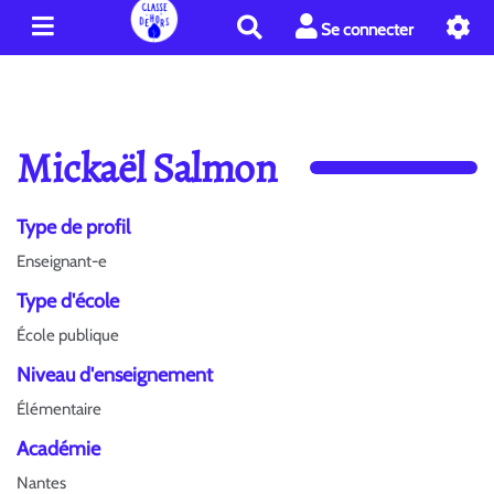
R
Se connecter
e
c
h
e
r
Mickaël Salmon
c
h
e
Type de profil
r
Enseignant-e
Type d'école
École publique
Niveau d'enseignement
Élémentaire
Académie
Nantes