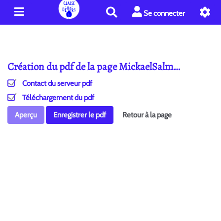
R
Se connecter
e
c
h
e
Création du pdf de la page MickaelSalm…
r
c
Contact du serveur pdf
h
e
Téléchargement du pdf
r
Aperçu
Enregistrer le pdf
Retour à la page