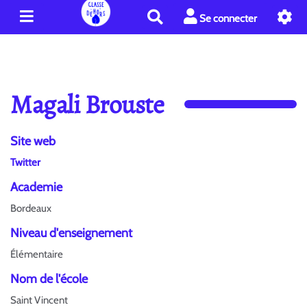
R
Se connecter
e
c
h
e
r
Magali Brouste
c
h
e
Site web
r
Twitter
Academie
Bordeaux
Niveau d'enseignement
Élémentaire
Nom de l'école
Saint Vincent