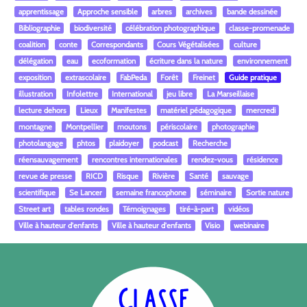
apprentissage
Approche sensible
arbres
archives
bande dessinée
Bibliographie
biodiversité
célébration photographique
classe-promenade
coalition
conte
Correspondants
Cours Végétalisées
culture
délégation
eau
ecoformation
écriture dans la nature
environnement
exposition
extrascolaire
FabPeda
Forêt
Freinet
Guide pratique
illustration
Infolettre
International
jeu libre
La Marseillaise
lecture dehors
Lieux
Manifestes
matériel pédagogique
mercredi
montagne
Montpellier
moutons
périscolaire
photographie
photolangage
phtos
plaidoyer
podcast
Recherche
réensauvagement
rencontres internationales
rendez-vous
résidence
revue de presse
RICD
Risque
Rivière
Santé
sauvage
scientifique
Se Lancer
semaine francophone
séminaire
Sortie nature
Street art
tables rondes
Témoignages
tiré-à-part
vidéos
Ville à hauteur d'enfants
Ville à hauteur d'enfants
Visio
webinaire