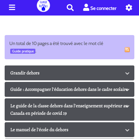
R
Se connecter
e
c
h
e
r
Un total de 10 pages a été trouvé avec le mot clé
c
.
Guide pratique
h
e
r
Grandir dehors
Guide : Accompagner l'éducation dehors dans le cadre scolaire
Le guide de la classe dehors dans l'enseignement supérieur au
Canada en période de covid 19
Le manuel de l'école du dehors