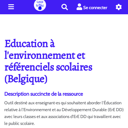
R
Se connecter
e
c
h
e
r
Education à
c
h
l'environnement et
e
référenciels scolaires
r
(Belgique)
Description succincte de la ressource
Outil destiné aux enseignant·es qui souhaitent aborder l'Éducation
relative à l’Environnement et au Développement Durable (ErE DD)
avec leurs classes et aux associations d’ErE DD qui travaillent avec
le public scolaire.