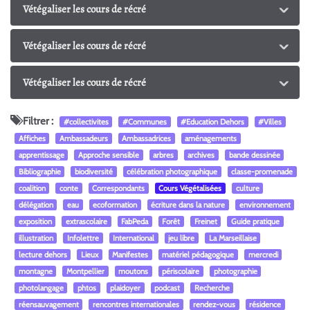
Vétégaliser les cours de récré
Vétégaliser les cours de récré
Vétégaliser les cours de récré
Filtrer :
#collectivites
#Communes
#Education Dehors
#Villes
Affiches
Ambassadeurs
Ambassadrices
aménagements
apprentissage
Approche sensible
arbres
archives
bande dessinée
Bibliographie
biodiversité
célébration photographique
classe-promenade
coalition
conte
Correspondants
Cours Végétalisées
culture
délégation
eau
ecoformation
écriture dans la nature
environnement
exposition
extrascolaire
FabPeda
Forêt
Freinet
Guide pratique
illustration
Infolettre
International
jeu libre
La Marseillaise
lecture dehors
Lieux
Manifestes
matériel pédagogique
mercredi
montagne
Montpellier
moutons
périscolaire
photographie
photolangage
phtos
plaidoyer
podcast
Recherche
réensauvagement
rencontres internationales
rendez-vous
résidence