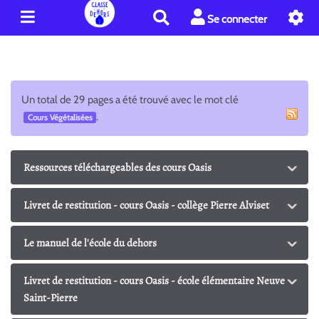
R
Se connecter
e
c
h
e
r
Un total de 29 pages a été trouvé avec le mot clé
c
.
Cours Végétalisées
h
e
r
Ressources téléchargeables des cours Oasis
Livret de restitution - cours Oasis - collège Pierre Alviset
Le manuel de l'école du dehors
Livret de restitution - cours Oasis - école élémentaire Neuve
Saint-Pierre