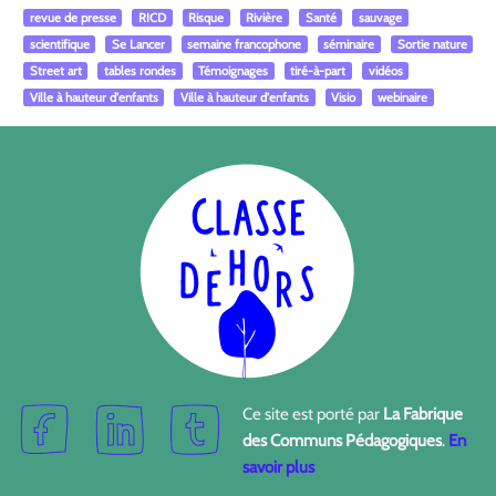
revue de presse
RICD
Risque
Rivière
Santé
sauvage
scientifique
Se Lancer
semaine francophone
séminaire
Sortie nature
Street art
tables rondes
Témoignages
tiré-à-part
vidéos
Ville à hauteur d'enfants
Ville à hauteur d'enfants
Visio
webinaire
Ce site est porté par
La Fabrique
des Communs Pédagogiques
.
En
savoir plus