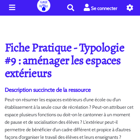
R
Se connecter
e
c
h
e
r
Fiche Pratique - Typologie
c
h
#9 : aménager les espaces
e
extérieurs
r
Description succincte de la ressource
Peut-on résumer les espaces extérieurs d’une école ou d’un
établissement à la seule cour de récréation ? Peut-on attribuer cet
espace plusieurs fonctions ou doit-on le cantonner à un moment
de pause et de socialisation des élèves ? L’extérieur peut-il
permettre de bénéficier d’un cadre différent et propice à d’autres
façons d’organiser le travail des élèves et leurs enseignants ?