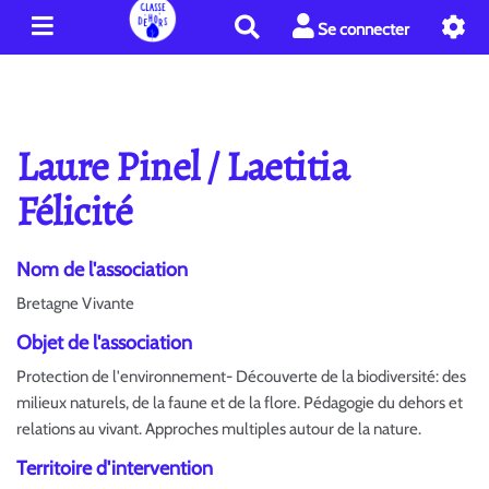
R
Se connecter
e
c
h
e
r
Laure Pinel / Laetitia
c
h
Félicité
e
r
Nom de l'association
Bretagne Vivante
Objet de l'association
Protection de l'environnement- Découverte de la biodiversité: des
milieux naturels, de la faune et de la flore. Pédagogie du dehors et
relations au vivant. Approches multiples autour de la nature.
Territoire d'intervention