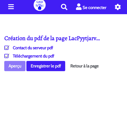
R
Se connecter
e
c
h
e
Création du pdf de la page LacPyytjarv…
r
c
Contact du serveur pdf
h
e
Téléchargement du pdf
r
Aperçu
Enregistrer le pdf
Retour à la page