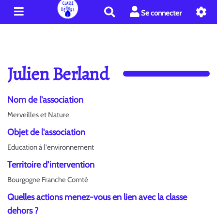
R
Se connecter
e
c
h
e
r
Julien Berland
c
h
e
Nom de l'association
r
Merveilles et Nature
Objet de l'association
Education à l'environnement
Territoire d'intervention
Bourgogne Franche Comté
Quelles actions menez-vous en lien avec la classe
dehors ?