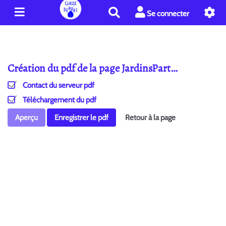
R
Se connecter
e
c
h
e
Création du pdf de la page JardinsPart…
r
c
Contact du serveur pdf
h
e
Téléchargement du pdf
r
Aperçu
Enregistrer le pdf
Retour à la page