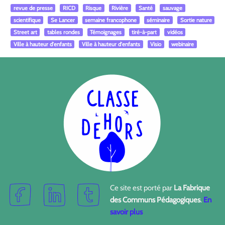
revue de presse
RICD
Risque
Rivière
Santé
sauvage
scientifique
Se Lancer
semaine francophone
séminaire
Sortie nature
Street art
tables rondes
Témoignages
tiré-à-part
vidéos
Ville à hauteur d'enfants
Ville à hauteur d'enfants
Visio
webinaire
Ce site est porté par
La Fabrique
des Communs Pédagogiques
.
En
savoir plus