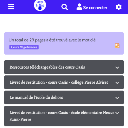
R
Se connecter
e
c
h
e
r
Un total de 29 pages a été trouvé avec le mot clé
c
.
Cours Végétalisées
h
e
r
Ressources téléchargeables des cours Oasis
Livret de restitution - cours Oasis - collège Pierre Alviset
Le manuel de l'école du dehors
Livret de restitution - cours Oasis - école élémentaire Neuve
Saint-Pierre