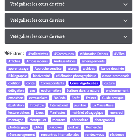
Vétégaliser les cours de récré
Vétégaliser les cours de récré
Vétégaliser les cours de récré
Filtrer :
#collectivites
#Communes
#Education Dehors
#Villes
Affiches
Ambassadeurs
Ambassadrices
aménagements
apprentissage
Approche sensible
arbres
archives
bande dessinée
Bibliographie
biodiversité
célébration photographique
classe-promenade
coalition
conte
Correspondants
Cours Végétalisées
culture
délégation
eau
ecoformation
écriture dans la nature
environnement
exposition
extrascolaire
FabPeda
Forêt
Freinet
Guide pratique
illustration
Infolettre
International
jeu libre
La Marseillaise
lecture dehors
Lieux
Manifestes
matériel pédagogique
mercredi
montagne
Montpellier
moutons
périscolaire
photographie
photolangage
phtos
plaidoyer
podcast
Recherche
réensauvagement
rencontres internationales
rendez-vous
résidence