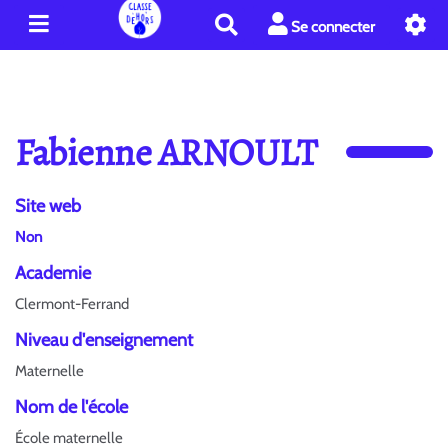
R
Se connecter
e
c
h
e
r
Fabienne ARNOULT
c
h
e
Site web
r
Non
Academie
Clermont-Ferrand
Niveau d'enseignement
Maternelle
Nom de l'école
École maternelle