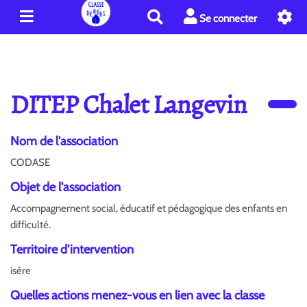
R
Se connecter
e
c
h
e
r
DITEP Chalet Langevin
c
h
e
Nom de l'association
r
CODASE
Objet de l'association
Accompagnement social, éducatif et pédagogique des enfants en
difficulté.
Territoire d'intervention
isère
Quelles actions menez-vous en lien avec la classe