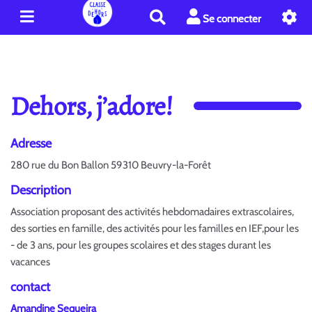
R
Se connecter
e
c
h
e
r
Dehors, j’adore!
c
h
e
Adresse
r
280 rue du Bon Ballon 59310 Beuvry-la-Forêt
Description
Association proposant des activités hebdomadaires extrascolaires,
des sorties en famille, des activités pour les familles en IEF,pour les
- de 3 ans, pour les groupes scolaires et des stages durant les
vacances
contact
Amandine Sequeira