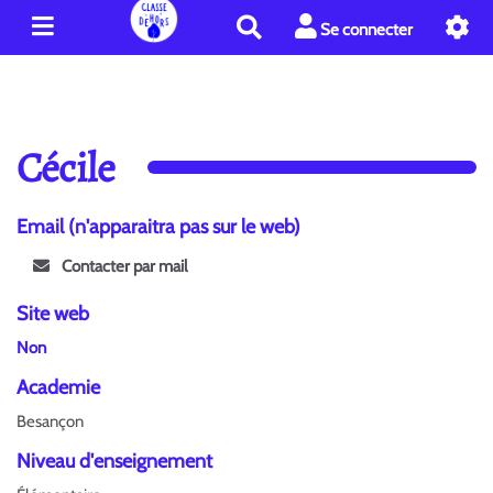
R
Se connecter
e
c
h
e
r
Cécile
c
h
e
Email (n'apparaitra pas sur le web)
r
Contacter par mail
Site web
Non
Academie
Besançon
Niveau d'enseignement