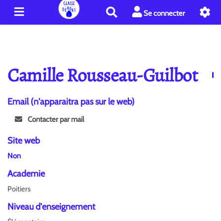
R
Se connecter
e
c
h
e
r
Camille Rousseau-Guilbot
c
h
e
Email (n'apparaitra pas sur le web)
r
Contacter par mail
Site web
Non
Academie
Poitiers
Niveau d'enseignement