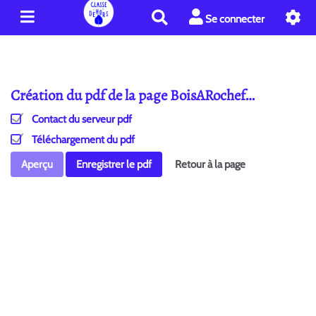
R
Se connecter
e
c
h
e
Création du pdf de la page BoisARochef…
r
c
Contact du serveur pdf
h
e
Téléchargement du pdf
r
Aperçu
Enregistrer le pdf
Retour à la page