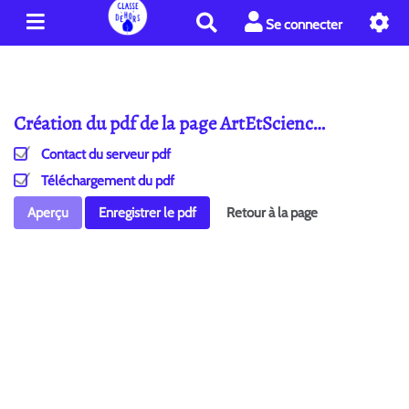
R
Se connecter
e
c
h
e
Création du pdf de la page ArtEtScienc…
r
c
Contact du serveur pdf
h
e
Téléchargement du pdf
r
Aperçu
Enregistrer le pdf
Retour à la page