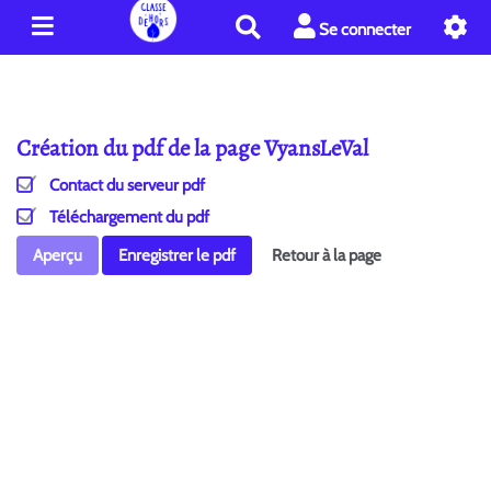
R
Se connecter
e
c
h
e
Création du pdf de la page VyansLeVal
r
c
Contact du serveur pdf
h
e
Téléchargement du pdf
r
Aperçu
Enregistrer le pdf
Retour à la page