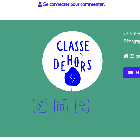
Se connecter pour commenter.
Ce site 
Pédagog
23 pa
No