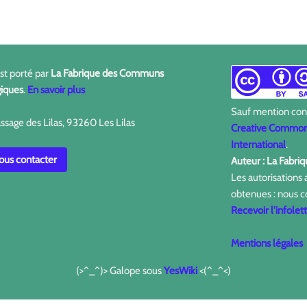
est porté par
La Fabrique des Communs
iques
.
En savoir plus
Sauf mention contr
ssage des Lilas, 93260 Les Lilas
Creative Commons
International
.
us contacter
Auteur : La Fabr
Les autorisations
obtenues : nous c
Recevoir l'infolet
Mentions légales
(>^_^)> Galope sous
YesWiki
<(^_^<)