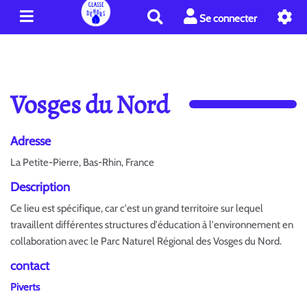
R
Se connecter
e
c
h
e
r
Vosges du Nord
c
h
e
Adresse
r
La Petite-Pierre, Bas-Rhin, France
Description
Ce lieu est spécifique, car c'est un grand territoire sur lequel
travaillent différentes structures d'éducation à l'environnement en
collaboration avec le Parc Naturel Régional des Vosges du Nord.
contact
Piverts