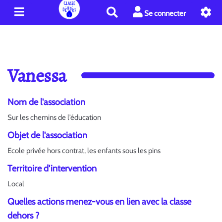
R
Se connecter
e
c
h
e
r
Vanessa
c
h
e
Nom de l'association
r
Sur les chemins de l’éducation
Objet de l'association
Ecole privée hors contrat, les enfants sous les pins
Territoire d'intervention
Local
Quelles actions menez-vous en lien avec la classe
dehors ?