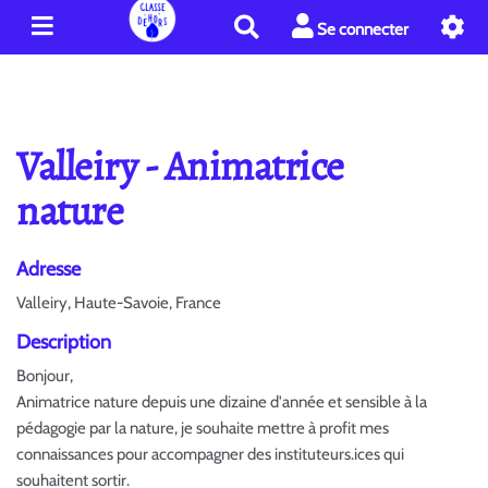
R
Se connecter
e
c
h
e
r
Valleiry - Animatrice
c
h
nature
e
r
Adresse
Valleiry, Haute-Savoie, France
Description
Bonjour,
Animatrice nature depuis une dizaine d'année et sensible à la
pédagogie par la nature, je souhaite mettre à profit mes
connaissances pour accompagner des instituteurs.ices qui
souhaitent sortir.