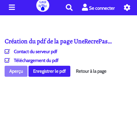
R
Se connecter
e
c
h
e
Création du pdf de la page UneRecrePas…
r
c
Contact du serveur pdf
h
e
Téléchargement du pdf
r
Aperçu
Enregistrer le pdf
Retour à la page