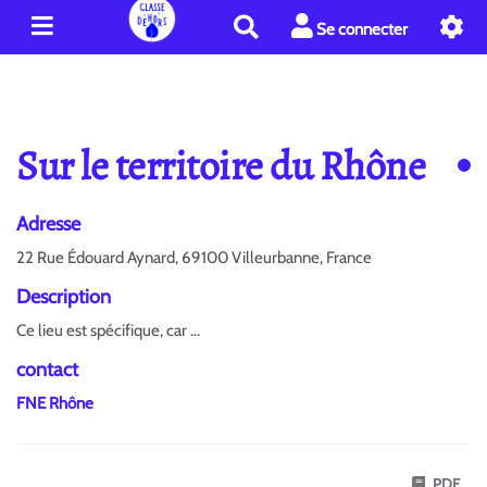
R
Se connecter
e
c
h
e
r
Sur le territoire du Rhône
c
h
e
Adresse
r
22 Rue Édouard Aynard, 69100 Villeurbanne, France
Description
Ce lieu est spécifique, car ...
contact
FNE Rhône
PDF