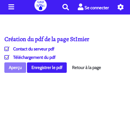
R
Se connecter
e
c
h
e
Création du pdf de la page StImier
r
c
Contact du serveur pdf
h
e
Téléchargement du pdf
r
Aperçu
Enregistrer le pdf
Retour à la page