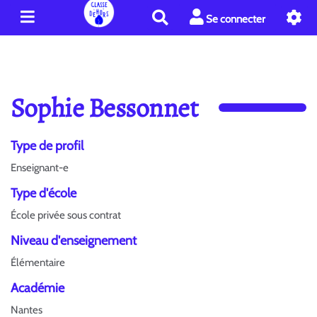
R
Se connecter
e
c
h
e
r
Sophie Bessonnet
c
h
e
Type de profil
r
Enseignant-e
Type d'école
École privée sous contrat
Niveau d'enseignement
Élémentaire
Académie
Nantes