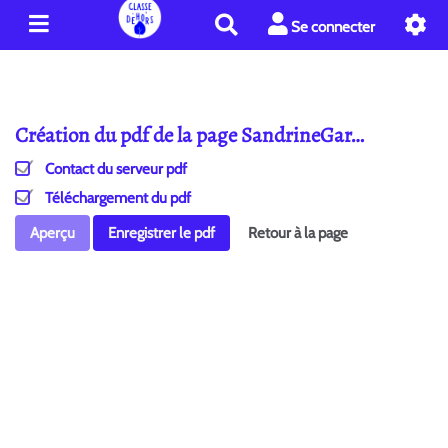
R
Se connecter
e
c
h
e
Création du pdf de la page SandrineGar…
r
c
Contact du serveur pdf
h
e
Téléchargement du pdf
r
Aperçu
Enregistrer le pdf
Retour à la page