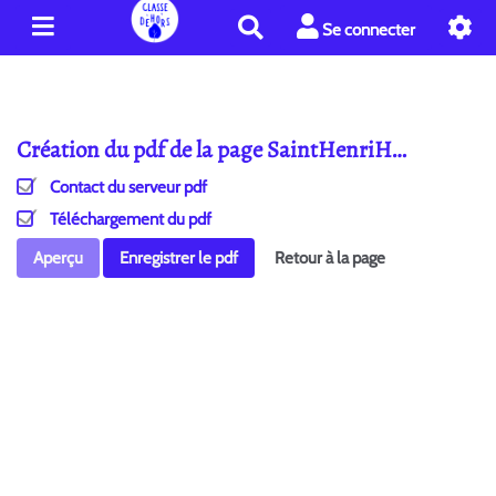
R
Se connecter
e
c
h
e
Création du pdf de la page SaintHenriH…
r
c
Contact du serveur pdf
h
e
Téléchargement du pdf
r
Aperçu
Enregistrer le pdf
Retour à la page