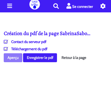
R
Se connecter
e
c
h
e
Création du pdf de la page SabrinaSabo…
r
c
Contact du serveur pdf
h
e
Téléchargement du pdf
r
Aperçu
Enregistrer le pdf
Retour à la page