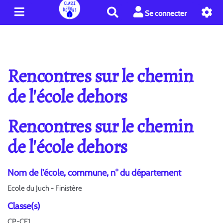
R
Se connecter
e
c
h
e
r
Rencontres sur le chemin
c
h
de l'école dehors
e
r
Rencontres sur le chemin
de l'école dehors
Nom de l'école, commune, n° du département
Ecole du Juch - Finistère
Classe(s)
CP-CE1