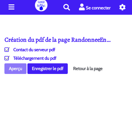
R
Se connecter
e
c
h
e
Création du pdf de la page RandonneeEn…
r
c
Contact du serveur pdf
h
e
Téléchargement du pdf
r
Aperçu
Enregistrer le pdf
Retour à la page