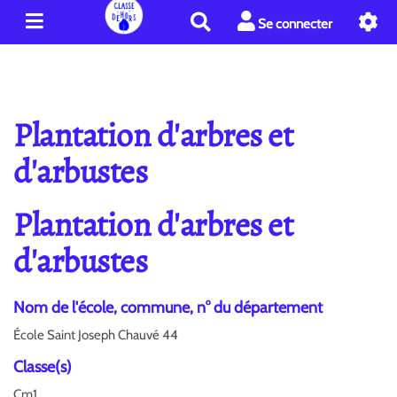
R
Se connecter
e
c
h
e
r
Plantation d'arbres et
c
h
d'arbustes
e
r
Plantation d'arbres et
d'arbustes
Nom de l'école, commune, n° du département
École Saint Joseph Chauvé 44
Classe(s)
Cm1