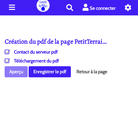
R
Se connecter
e
c
h
e
Création du pdf de la page PetitTerrai…
r
c
Contact du serveur pdf
h
e
Téléchargement du pdf
r
Aperçu
Enregistrer le pdf
Retour à la page