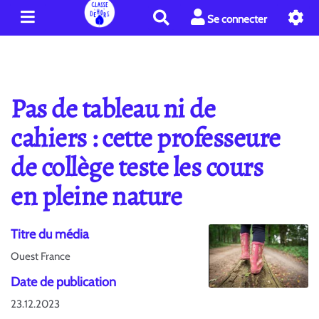
R
Se connecter
e
c
h
e
r
Pas de tableau ni de
c
h
cahiers : cette professeure
e
de collège teste les cours
r
en pleine nature
Titre du média
Ouest France
Date de publication
23.12.2023