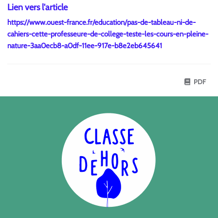
Lien vers l'article
https://www.ouest-france.fr/education/pas-de-tableau-ni-de-
cahiers-cette-professeure-de-college-teste-les-cours-en-pleine-
nature-3aa0ecb8-a0df-11ee-917e-b8e2eb645641
PDF