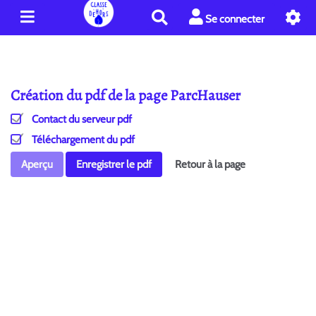
R
Se connecter
e
c
h
e
Création du pdf de la page ParcHauser
r
c
Contact du serveur pdf
h
e
Téléchargement du pdf
r
Aperçu
Enregistrer le pdf
Retour à la page